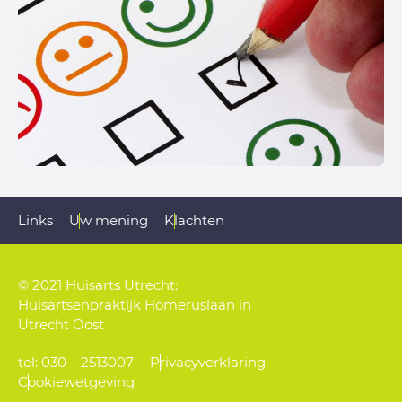
Links
Uw mening
Klachten
© 2021 Huisarts Utrecht:
Huisartsenpraktijk Homeruslaan in
Utrecht Oost
tel: 030 – 2513007
Privacyverklaring
Cookiewetgeving