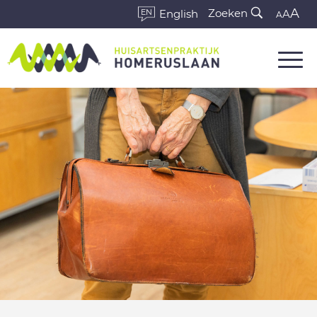
A
Zoeken
EN
English
A
A